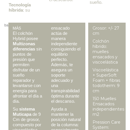
sueño.
Tecnología
híbrida
: su
ba
ensacado
Grosor: +/- 27
MÁS
El colchón
actúa de
cm
Hybrid posee
manera
Colchón
Multizonas
independiente
híbrido:
diferencias
sin
consiguiendo el
muelles
puntos de
equilibrio
ensacados y
presión que
perfecto.
viscoelástica
permiten
Además, te
disfrutar de un
asegura un
Viscoelástica
sueño
soporte
+ SuperSoft
reparador y
adecuado y
Foam + fibras
levantarse con
una
todotherm: 9
energía para
transpirabilidad
cm
afrontar el día a
óptima durante
150 Muelles
día.
el descanso.
Ensacados
Su
sistema
Ayuda a
independientes
Muticapa
de 9
mantener la
m2
Cm de grosor,
posición natural
Pression Care
compuesto por
de la columna:
System:
viscoelástica,
especialmente