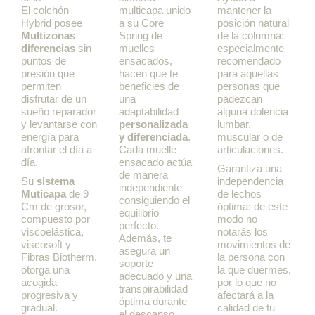
El colchón
multicapa unido
mantener la
Hybrid posee
a su Core
posición natural
Multizonas
Spring de
de la columna:
diferencias
sin
muelles
especialmente
puntos de
ensacados,
recomendado
presión que
hacen que te
para aquellas
permiten
beneficies de
personas que
disfrutar de un
una
padezcan
sueño reparador
adaptabilidad
alguna dolencia
y levantarse con
personalizada
lumbar,
energía para
y diferenciada
.
muscular o de
afrontar el día a
Cada muelle
articulaciones.
día.
ensacado actúa
Garantiza una
de manera
Su
sistema
independencia
independiente
Muticapa
de 9
de lechos
consiguiendo el
Cm de grosor,
óptima: de este
equilibrio
compuesto por
modo no
perfecto.
viscoelástica,
notarás los
Además, te
viscosoft y
movimientos de
asegura un
Fibras Biotherm,
la persona con
soporte
otorga una
la que duermes,
adecuado y una
acogida
por lo que no
transpirabilidad
progresiva y
afectará a la
óptima durante
gradual.
calidad de tu
el descanso.