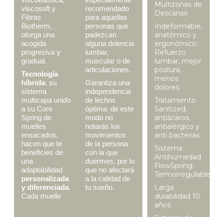
Multizonas de
viscosoft y
recomendado
Descanso
Fibras
para aquellas
Biotherm,
personas que
Indeformable,
otorga una
padezcan
anatómico y
acogida
alguna dolencia
ergonómico:
progresiva y
lumbar,
Refuerzo
gradual.
muscular o de
lumbar, mejor
articulaciones.
postura,
Tecnología
menos
híbrida
: su
Garantiza una
dolores.
sistema
independencia
multicapa unido
de lechos
Tratamiento
a su Core
óptima: de este
Sanitized,
Spring de
modo no
antiácaros,
muelles
notarás los
antialérgico y
ensacados,
movimientos
anti bacterias.
hacen que te
de la persona
Sistema
beneficies de
con la que
Antihumedad
una
duermes, por lo
FlowSpring:
adaptabilidad
que no afectará
Termorregulable
personalizada
a la calidad de
y diferenciada
.
tu sueño.
Larga
Cada muelle
durabilidad 10
años