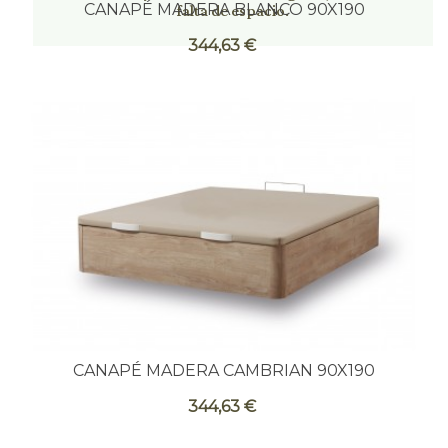
falta de espacio.
CANAPÉ MADERA BLANCO 90X190
344,63 €
CANAPÉ MADERA CAMBRIAN 90X190
344,63 €