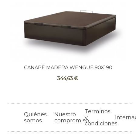
CANAPÉ MADERA WENGUE 90X190
344,63 €
Terminos
Quiénes
Nuestro
y
Interna
somos
compromiso
condiciones