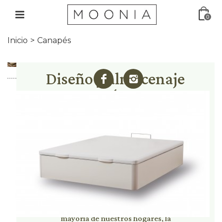
0
Inicio
>
Canapés
Diseño y almacenaje
extra
Los canapés de
Moonia
están
diseñados para además de
mantener su equipo de descanso
en condiciones óptimas, otorgar
una gran traspirabilidad a su
colchón. Su diseño elegante y
sencillo otorga a su habitación un
toque personal y único.
Con los canapés de Moonia, usted
podrá disfrutar de un almacenaje
extra de 30 cm, resolviendo así el
problema que exite hoy en día en la
mayoría de nuestros hogares, la