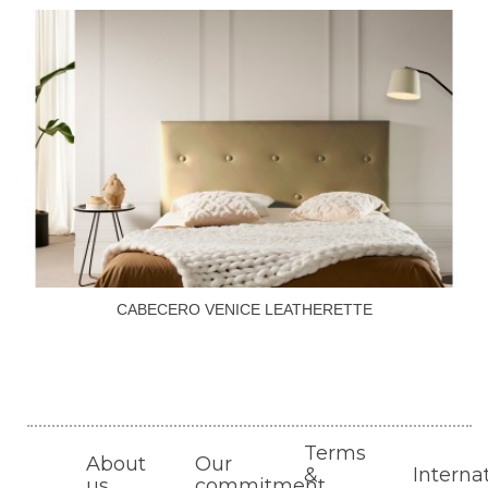
CABECERO VENICE LEATHERETTE
Terms
About
Our
&
Interna
us
commitment